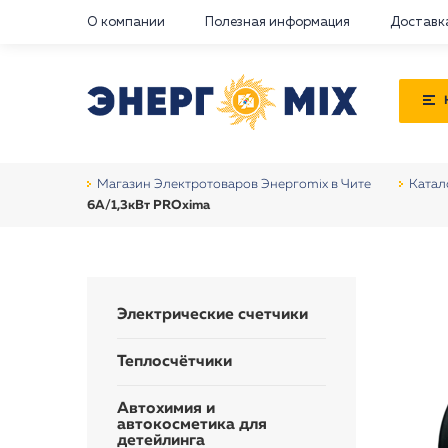
О компании
Полезная информация
Доставк
Магазин Электротоваров Энергоmix в Чите
Катал
6А/1,3кВт PROxima
Электрические счетчики
Теплосчётчики
Автохимия и
автокосметика для
детейлинга