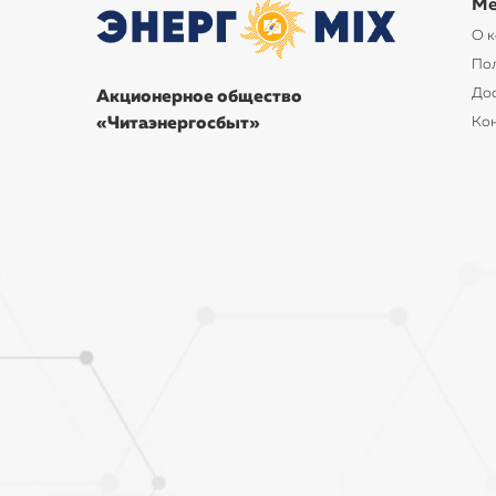
Ме
О 
По
Дос
Акционерное общество
«Читаэнергосбыт»
Ко