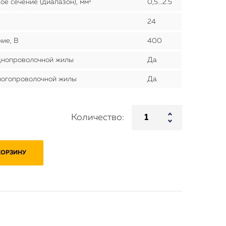
ое сечение (диапазон), мм²
0,5...2.5
24
ие, В
400
днопроволочной жилы
Да
ногопроволочной жилы
Да
Количество:
КОРЗИНУ