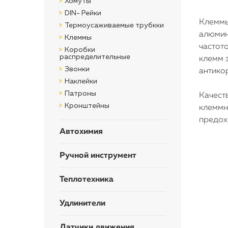
Хомуты
DIN- Рейки
Клеммы
Термоусаживаемые трубкки
алюмин
Клеммы
частот
Коробки
распределительные
клемм 
Звонки
антико
Наклейки
Патроны
Качест
Кронштейны
клеммн
предох
Автохимия
Ручной инструмент
Теплотехника
Удлинители
Датчики движения