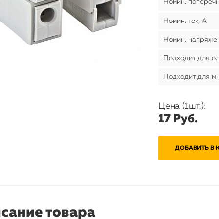
Номин. поперечн
Номин. ток, А
Номин. напряжен
Подходит для о
Подходит для м
Цена (1шт.):
17 Руб.
ДОБАВИТЬ В 
сание товара