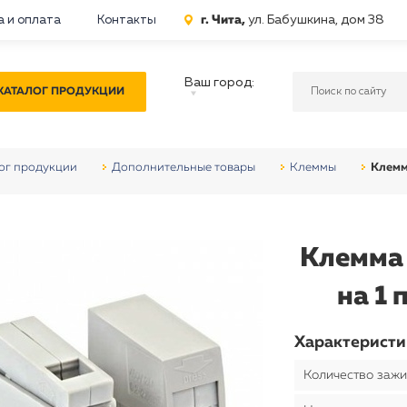
г. Чита,
ул. Бабушкина, дом 38
а и оплата
Контакты
Ваш город:
КАТАЛОГ ПРОДУКЦИИ
ог продукции
Дополнительные товары
Клеммы
Клемм
Клемма
на 1
Характеристи
Количество заж