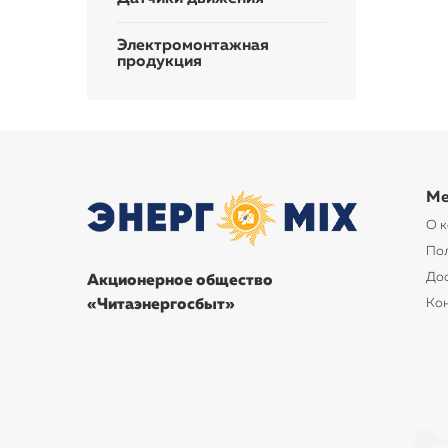
Электромонтажная
продукция
Ме
О 
По
Дос
Акционерное общество
«Читаэнергосбыт»
Ко