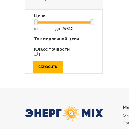
Цена
от
до
Ток первичной цепи
Класс точности
1
СБРОСИТЬ
Ме
О 
По